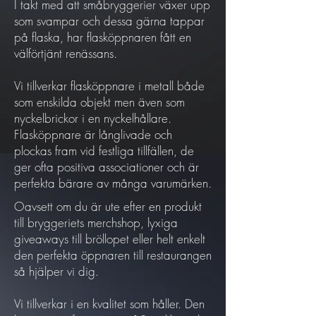
I takt med att småbryggerier växer upp
som svampar och dessa gärna tappar
på flaska, har flasköppnaren fått en
välförtjänt renässans.
Vi tillverkar flasköppnare i metall både
som enskilda objekt men även som
nyckelbrickor i en nyckelhållare.
Flasköppnare är långlivade och
plockas fram vid festliga tillfällen, de
ger ofta positiva associationer och är
perfekta bärare av många varumärken.
Oavsett om du är ute efter en produkt
till bryggeriets merchshop, lyxiga
giveaways till bröllopet eller helt enkelt
den perfekta öppnaren till restaurangen
så hjälper vi dig.
Vi tillverkar i en kvalitet som håller. Den