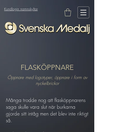
Kundlogin namnskyltar
FLASKÖPPNARE
Öppnare med logotyper, öppnare i form av
nyckelbrickor
Många trodde nog att flasköppnarens
saga skulle vara slut när burkarna
gjorde sitt intåg men det blev inte riktigt
så.