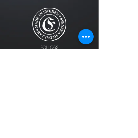
FÖLJ OSS
Svenska Medalj AB designar och tillverkar
huvudsakligen metallprodukter i guld, silver och
brons!
Alla rättigheter förbehållna © Svenska Medalj AB 2023