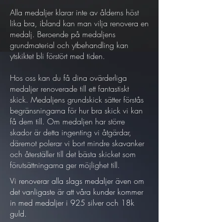
Alla medaljer klarar inte av ålderns höst
lika bra, ibland kan man vilja renovera en
medalj. Beroende på medaljens
grundmaterial och ytbehandling kan
ytskiktet bli förstört med tiden.
Hos oss kan du få dina ovärderliga
medaljer renoverade till ett fantastiskt
skick. Medaljens grundskick sätter förstås
begränsningarna för hur bra skick vi kan
få dem till. Om medaljen har större
skador är detta ingenting vi åtgärdar,
däremot polerar vi bort mindre skavanker
och återställer till det bästa skicket som
förutsättningarna ger möjlighet till.
Vi renoverar alla slags medaljer även om
det vanligaste är att våra kunder kommer
in med medaljer i 925 silver och 18k
guld.