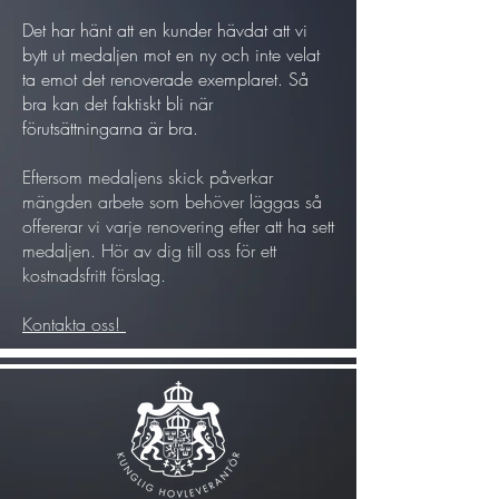
Det har hänt att en kunder hävdat att vi
bytt ut medaljen mot en ny och inte velat
ta emot det renoverade exemplaret. Så
bra kan det faktiskt bli när
förutsättningarna är bra.
Eftersom medaljens skick påverkar
mängden arbete som behöver läggas så
offererar vi varje renovering efter att ha sett
medaljen. Hör av dig till oss för ett
kostnadsfritt förslag.
Kontakta oss!