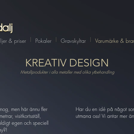
jer & priser
Pokaler
Gravskyltar
Varumärke & bra
KREATIV DESIGN
Metallprodukter i alla metaller med olika ytbehandling
 nog, men här ännu fler
Har du en idé på något som d
trar, visitkortsställ,
utmana oss! Vi antar mer ä
äldigt egen och speciell
ay?!