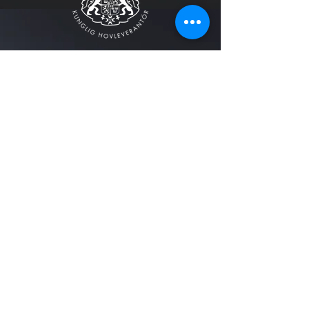
FÖLJ OSS
Svenska Medalj AB designar och tillverkar
huvudsakligen metallprodukter i guld, silver och
brons!
Alla rättigheter förbehållna © Svenska Medalj AB 2023