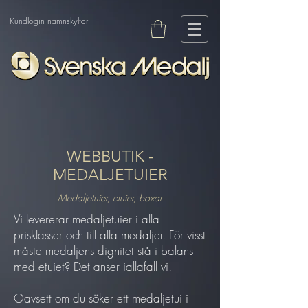
Kundlogin namnskyltar
WEBBUTIK -
MEDALJETUIER
Medaljetuier, etuier, boxar
Vi levererar medaljetuier i alla
prisklasser och till alla medaljer. För visst
måste medaljens dignitet stå i balans
med etuiet? Det anser iallafall vi.
Oavsett om du söker ett medaljetui i