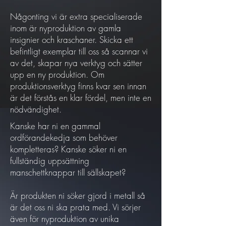
Någonting vi är extra specialiserade
inom är nyproduktion av gamla
insignier och kraschaner. Skicka ett
befintligt exemplar till oss så scannar vi
av det, skapar nya verktyg och sätter
upp en ny produktion. Om
produktionsverktyg finns kvar sen innan
är det förstås en klar fördel, men inte en
nödvändighet.
Kanske har ni en gammal
ordförandekedja som behöver
kompletteras? Kanske söker ni en
fullständig uppsättning
manschettknappar till sällskapet?
Är produkten ni söker gjord i metall så
är det oss ni ska prata med. Vi sörjer
även för nyproduktion av unika