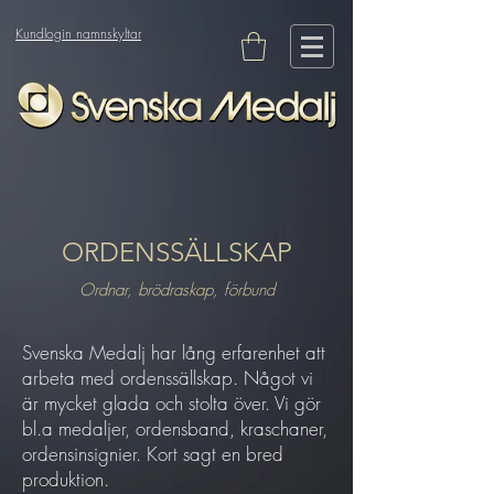
Kundlogin namnskyltar
ORDENSSÄLLSKAP
Ordnar, brödraskap, förbund
Svenska Medalj har lång erfarenhet att
arbeta med ordenssällskap. Något vi
är mycket glada och stolta över. Vi gör
bl.a medaljer, ordensband, kraschaner,
ordensinsignier. Kort sagt en bred
produktion.