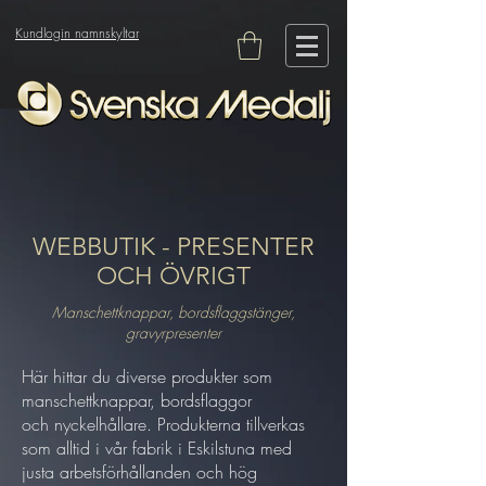
Kundlogin namnskyltar
WEBBUTIK - PRESENTER
OCH ÖVRIGT
Manschettknappar, bordsflaggstänger,
gravyrpresenter
Här hittar du diverse produkter som
manschettknappar, bordsflaggor
och nyckelhållare. Produkterna tillverkas
som alltid i vår fabrik i Eskilstuna med
justa arbetsförhållanden och hög