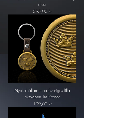
silver
Pris
395,00 kr
Nyckelhållare med Sveriges lilla
riksvapen Tre Kronor
Pris
199,00 kr