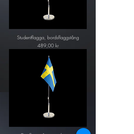
Studentflagga, bordsflaggstång
Pris
489,00 kr