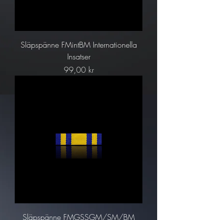
Släpspänne FMintBM Internationella
Insatser
Pris
99,00 kr
Släpspänne FMGSSGM/SM/BM