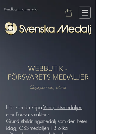
Kundlogin namnskyltar
WEBBUTIK -
FÖRSVARETS MEDALJER
Släpspännen, etuier
Här kan du köpa
Värnpliktsmedaljen
,
eller Försvarsmaktens
Grundutbildningsmedalj som den heter
idag, GSS-medaljen i 3 olika