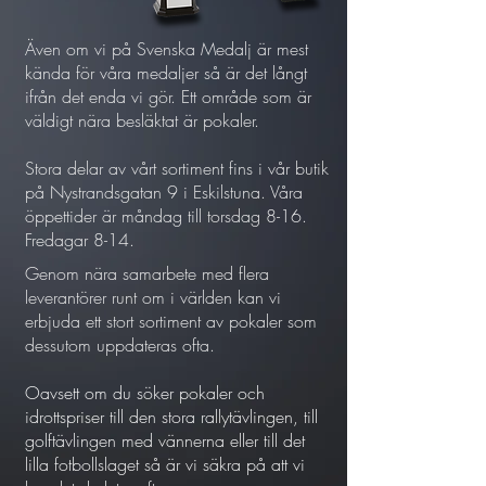
Även om vi på Svenska Medalj är mest
kända för våra medaljer så är det långt
ifrån det enda vi gör. Ett område som är
väldigt nära besläktat är pokaler.
Stora delar av vårt sortiment fins i vår butik
på Nystrandsgatan 9 i Eskilstuna. Våra
öppettider är måndag till torsdag 8-16.
Fredagar 8-14.
Genom nära samarbete med flera
leverantörer runt om i världen kan vi
erbjuda ett stort sortiment av pokaler som
dessutom uppdateras ofta.
Oavsett om du söker pokaler och
idrottspriser till den stora rallytävlingen, till
golftävlingen med vännerna eller till det
lilla fotbollslaget så är vi säkra på att vi