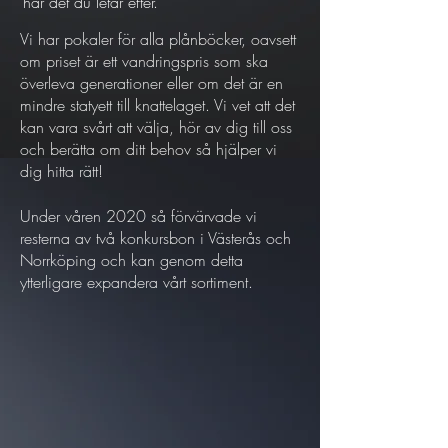
har det du letar efter.
Vi har pokaler för alla plånböcker, oavsett
om priset är ett vandringspris som ska
överleva generationer eller om det är en
mindre statyett till knattelaget. Vi vet att det
kan vara svårt att välja, hör av dig till oss
och berätta om ditt behov så hjälper vi
dig hitta rätt!
Under våren 2020 så förvärvade vi
resterna av två konkursbon i Västerås och
Norrköping och kan genom detta
ytterligare expandera vårt sortiment.