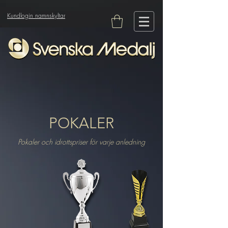
Kundlogin namnskyltar
POKALER
Pokaler och idrottspriser för varje anledning