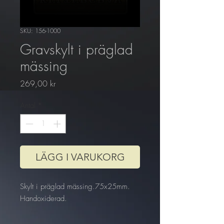
SKU: 156-1000
Gravskylt i präglad
mässing
Pris
269,00 kr
Antal
*
LÄGG I VARUKORG
Skylt i präglad mässing.75x25mm.
Handoxiderad.